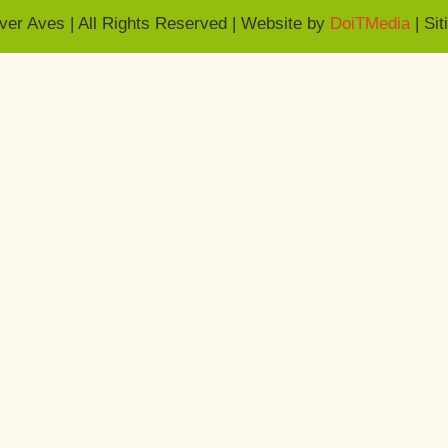
er Aves | All Rights Reserved | Website by
DoiTMedia
| Sit