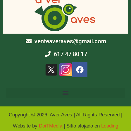
venteaveraves@gmail.com
617 47 80 17
Copyright © 2026 Aver Aves | All Rights Reserved |
Website by
DoiTMedia
| Sitio alojado en
Loading