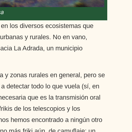
sa
l en los diversos ecosistemas que
urbanas y rurales. No en vano,
hacia La Adrada, un municipio
a y zonas rurales en general, pero se
 detectar todo lo que vuela (sí, en
necesaria que es la transmisión oral
ikis de los telescopios y los
o nos hemos encontrado a ningún otro
no más friki aún, de camuflaje: un