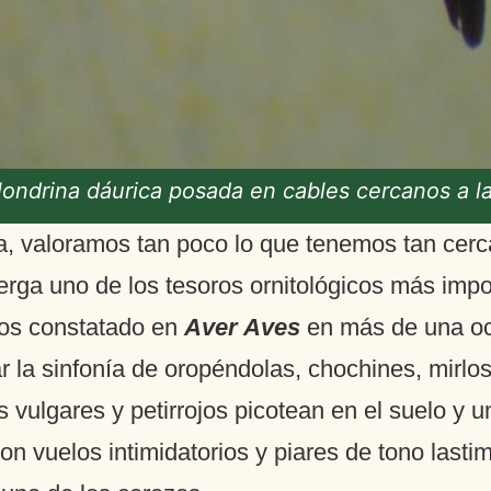
ondrina dáurica posada en cables cercanos a l
, valoramos tan poco lo que tenemos tan cerc
rga uno de los tesoros ornitológicos más impor
mos constatado en
Aver Aves
en más de una oc
ar la sinfonía de oropéndolas, chochines, mirlo
s vulgares y petirrojos picotean en el suelo y u
on vuelos intimidatorios y piares de tono las