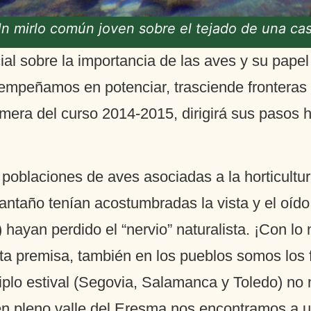
n mirlo común joven sobre el tejado de una ca
ial sobre la importancia de las aves y su pape
mpeñamos en potenciar, trasciende fronteras 
imera del curso 2014-2015, dirigirá sus pasos 
oblaciones de aves asociadas a la horticultur
ntaño tenían acostumbradas la vista y el oído a
ayan perdido el “nervio” naturalista. ¡Con lo 
a premisa, también en los pueblos somos los fr
riplo estival (Segovia, Salamanca y Toledo) n
, en pleno valle del Eresma nos encontramos a u