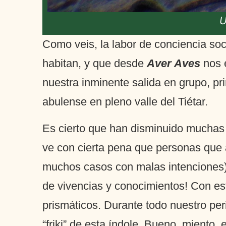
U
Como veis, la labor de conciencia soc
habitan, y que desde
Aver Aves
nos e
nuestra inminente salida en grupo, pr
abulense en pleno valle del Tiétar.
Es cierto que han disminuido muchas p
ve con cierta pena que personas que a
muchos casos con malas intenciones) h
de vivencias y conocimientos! Con est
prismáticos. Durante todo nuestro pe
“friki” de esta índole. Bueno, miento