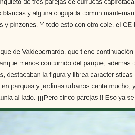
inquieto de tres parejas de currucas capirotad
s blancas y alguna cogujada común mantenían al
s y pinzones. Y todo esto con otro cole, el CE
que de Valdebernardo, que tiene continuación 
stanque menos concurrido del parque, además 
s, destacaban la figura y librea característica
s en parques y jardines urbanos canta mucho,
nia al lado. ¡¡¡Pero cinco parejas!!! Eso ya s