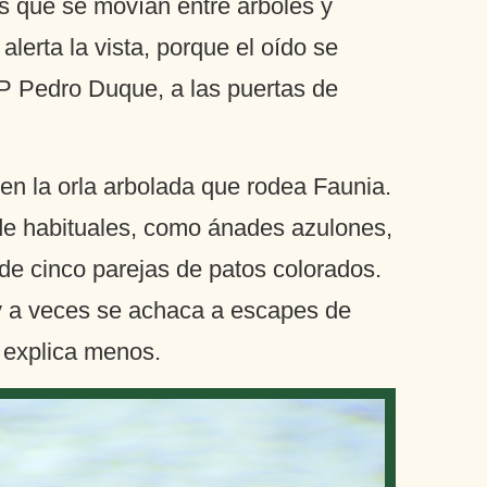
as que se movían entre árboles y
erta la vista, porque el oído se
IP Pedro Duque, a las puertas de
en la orla arbolada que rodea Faunia.
de habituales, como ánades azulones,
s de cinco parejas de patos colorados.
 y a veces se achaca a escapes de
e explica menos.