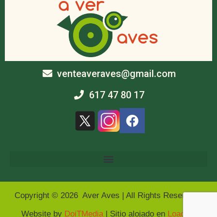
venteaveraves@gmail.com
617 47 80 17
Copyright © 2026 Aver Aves | All Rights Reserved |
Website by
DoiTMedia
| Sitio alojado en
Loading