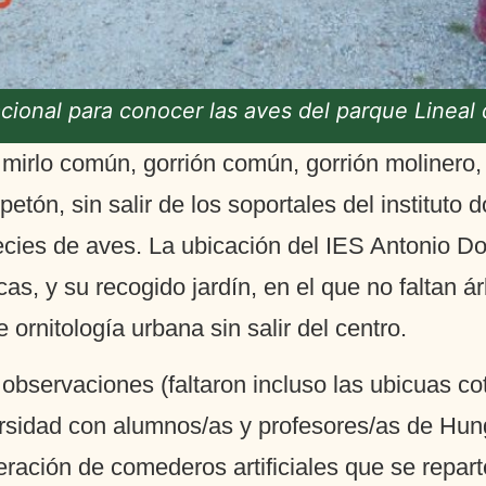
nacional para conocer las aves del parque Lineal
, mirlo común, gorrión común, gorrión molinero
etón, sin salir de los soportales del instituto
cies de aves. La ubicación del IES Antonio Dom
s, y su recogido jardín, en el que no faltan ár
 ornitología urbana sin salir del centro.
observaciones (faltaron incluso las ubicuas co
versidad con alumnos/as y profesores/as de Hu
feración de comederos artificiales que se repar