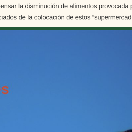
ensar la disminución de alimentos provocada 
ciados de la colocación de estos “supermercados